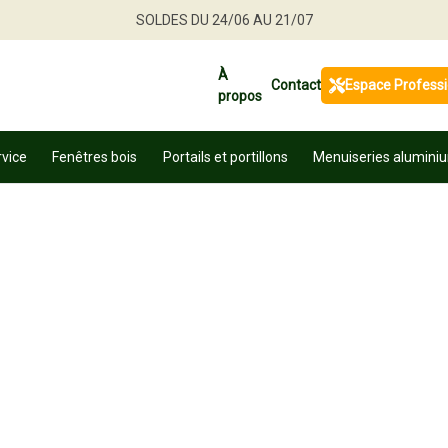
SOLDES DU 24/06 AU 21/07
Jusqu'à -30 % sur une sélection de produits
À
Contact
Espace Profess
propos
Profitez en vite
rvice
Fenêtres bois
Portails et portillons
Menuiseries alumini