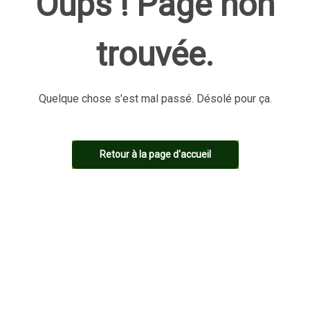
Oups ! Page non
Unexpected end of JSON input
Retour à la page d'accueil
trouvée.
Retour à la page d'accueil
Retour à la page d'accueil
Quelque chose s'est mal passé. Désolé pour ça.
Retour à la page d'accueil