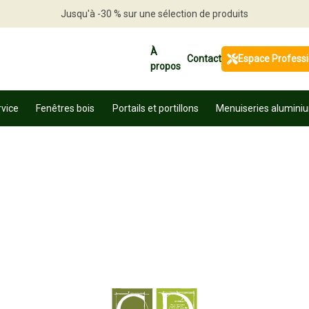
Jusqu'à -30 % sur une sélection de produits
Profitez en vite
À
Contact
Espace Profess
propos
rvice
Fenêtres bois
Portails et portillons
Menuiseries alumini