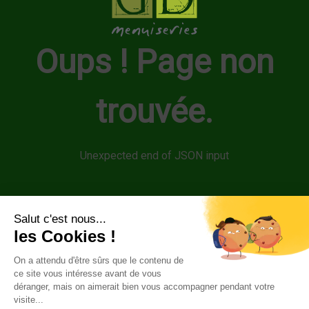
Oups ! Page non
trouvée.
Unexpected end of JSON input
Retour à la page d'accueil