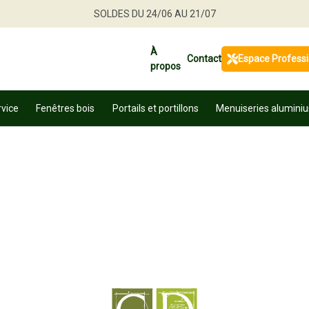
SOLDES DU 24/06 AU 21/07
Jusqu'à -30 % sur une sélection de produits
À
Contact
Espace Profess
propos
Profitez en vite
rvice
Fenêtres bois
Portails et portillons
Menuiseries alumini