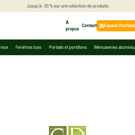
Jusqu'à -30 % sur une sélection de produits
Profitez en vite
À
Contact
Espace Profess
propos
rvice
Fenêtres bois
Portails et portillons
Menuiseries alumini