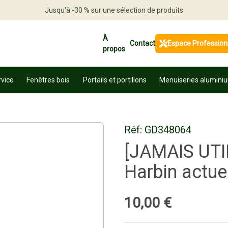
Jusqu'à -30 % sur une sélection de produits
Profitez en vite
À
Contact
Espace Profession
propos
rvice
Fenêtres bois
Portails et portillons
Menuiseries alumini
Réf:
GD348064
[JAMAIS UTI
Harbin actue
10
,
00
€