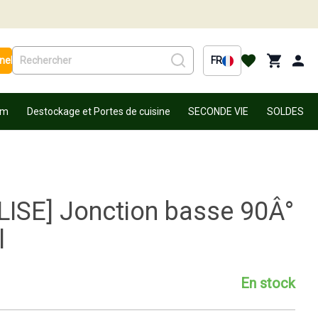
nel
FR
um
Destockage et Portes de cuisine
SECONDE VIE
SOLDES
LISE] Jonction basse 90Â°
l
En stock