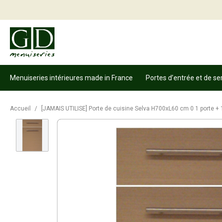
Menuiseries intérieures made in France
Portes d’entrée et de se
Accueil
/
[JAMAIS UTILISE] Porte de cuisine Selva H700xL60 cm 0 1 porte + 1 