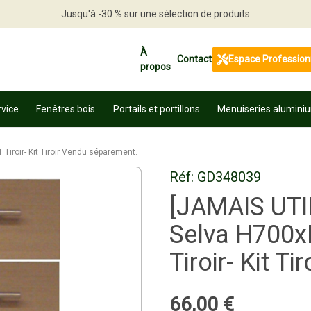
Jusqu'à -30 % sur une sélection de produits
Profitez en vite
À
Contact
Espace Profession
propos
rvice
Fenêtres bois
Portails et portillons
Menuiseries alumini
Tiroir- Kit Tiroir Vendu séparement.
Réf:
GD348039
[JAMAIS UTIL
Selva H700xL
Tiroir- Kit T
66
,
00
€