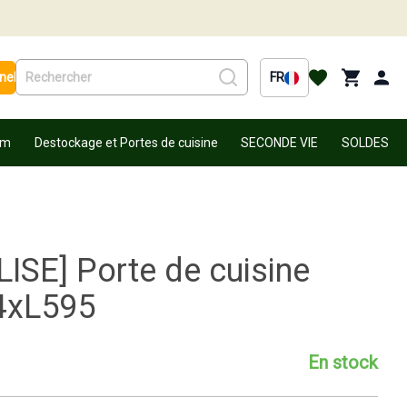
nel
FR
um
Destockage et Portes de cuisine
SECONDE VIE
SOLDES
ISE] Porte de cuisine
4xL595
En stock