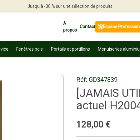
Jusqu'à -30 % sur une sélection de produits
Profitez en vite
À
Contact
Espace Profession
propos
rvice
Fenêtres bois
Portails et portillons
Menuiseries alumini
Réf:
GD347839
[JAMAIS UTIL
actuel H200
128
,
00
€