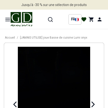
Jusqu'à -30 % sur une sélection de produits
Profitez en vite
FR
Accueil
/
[JAMAIS UTILISE] joue Basse de cuisine Lumi onyx