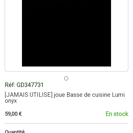
Réf:
GD347731
[JAMAIS UTILISE] joue Basse de cuisine Lumi
onyx
En stock
59
,
00
€
Quantité