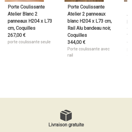
Porte Coulissante
Porte Coulissante
Po
Atelier Blanc 2
Atelier 2 panneaux
At
panneaux H204 x L73
blanc H204 x L73 cm,
pa
cm, Coquilles
Rail Alu bandeau noir,
cm
267
,
00
€
Coquilles
fi
porte coulissante seule
344
,
00
€
6
Porte coulissante avec
po
rail
ga
Livraison gratuite