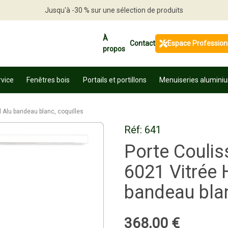
Jusqu'à -30 % sur une sélection de produits
Profitez en vite
À
Contact
Espace Profession
propos
rvice
Fenêtres bois
Portails et portillons
Menuiseries alumini
 Alu bandeau blanc, coquilles
Réf:
641
Porte Coulis
6021 Vitrée 
bandeau blan
368
,
00
€