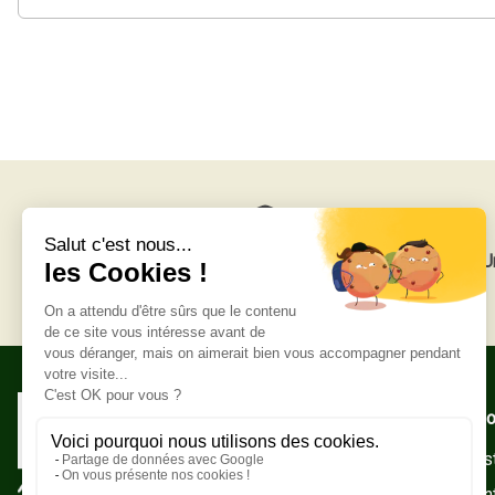
Livraison gratuite
U
Adresse po
Zone Indust
10500 Sain