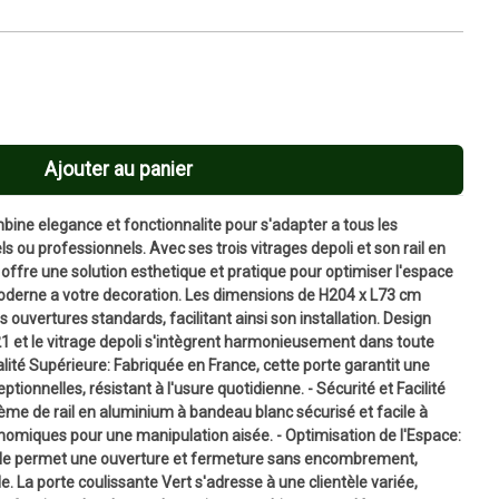
Ajouter au panier
bine elegance et fonctionnalite pour s'adapter a tous les
iels ou professionnels. Avec ses trois vitrages depoli et son rail en
offre une solution esthetique et pratique pour optimiser l'espace
oderne a votre decoration. Les dimensions de H204 x L73 cm
 ouvertures standards, facilitant ainsi son installation. Design
21 et le vitrage depoli s'intègrent harmonieusement dans toute
ité Supérieure: Fabriquée en France, cette porte garantit une
tionnelles, résistant à l'usure quotidienne. - Sécurité et Facilité
ème de rail en aluminium à bandeau blanc sécurisé et facile à
gonomiques pour une manipulation aisée. - Optimisation de l'Espace:
 elle permet une ouverture et fermeture sans encombrement,
ble. La porte coulissante Vert s'adresse à une clientèle variée,