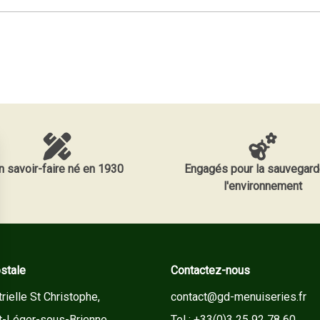
n savoir-faire né en 1930
Engagés pour la sauvegard
l'environnement
stale
Contactez-nous
rielle St Christophe,
contact@gd-menuiseries.fr
t-Léger-sous-Brienne
Tel : +33(0)3 25 92 78 60