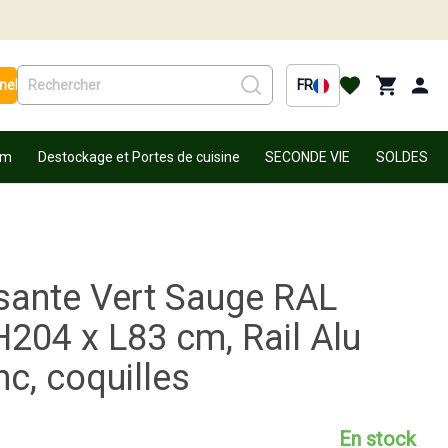
nel
FR
um
Destockage et Portes de cuisine
SECONDE VIE
SOLDES
sante Vert Sauge RAL
H204 x L83 cm, Rail Alu
c, coquilles
En stock