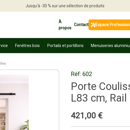
Jusqu'à -30 % sur une sélection de produits
Profitez en vite
À
Contact
Espace Profession
propos
rvice
Fenêtres bois
Portails et portillons
Menuiseries alumini
lles
Réf:
602
Porte Coulis
L83 cm, Rail 
421
,
00
€