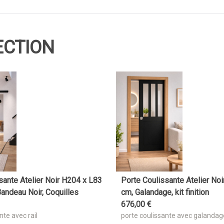
ECTION
sante Atelier Noir H204 x L83
Porte Coulissante Atelier No
Bandeau Noir, Coquilles
cm, Galandage, kit finition
676
,
00
€
nte avec rail
porte coulissante avec galandag