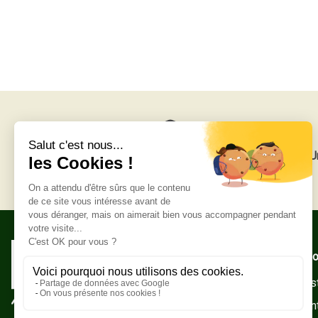
Livraison gratuite
U
Adresse po
Zone Indust
10500 Sain