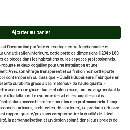
Ajouter au panier
 est l'incarnation parfaite du mariage entre fonctionnalite et
 une utilisation interieure, cette porte de dimensions H204 x L83
ns de pieces dans les habitations ou les espaces professionnels.
e robuste et deux coquilles pour une installation et une
nt: Avec son vitrage transparent et sa finition noir, cette porte
cor contemporain ou classique. - Qualité Supérieure: Fabriquée en
ellente durabilité grâce à ses matériaux de haute qualité. -
ulette assure une glisse douce et silencieuse, tout en augmentant la
ité d'Installation: Le système de rail et les coquilles inclus
l'installation accessible même pour les non professionnels. Conçu
essionnels (artisans, architectes, décorateurs), ce produit s'adresse
ent rapport qualité/prix sans compromettre la qualité de . Idéal
ilité, la personnalisation et un design soigné dans leurs projets de