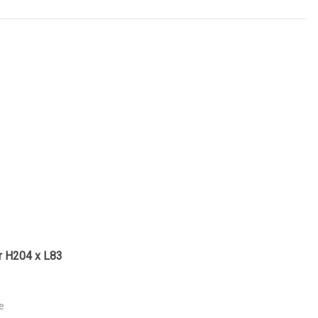
ir H204 x L83
e