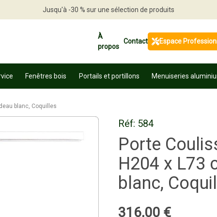
Jusqu'à -30 % sur une sélection de produits
Profitez en vite
À
Contact
Espace Profession
propos
rvice
Fenêtres bois
Portails et portillons
Menuiseries alumini
deau blanc, Coquilles
Réf:
584
Porte Coulis
H204 x L73 c
blanc, Coquil
316
,
00
€