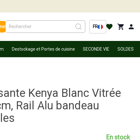
nel
FR
um
Destockage et Portes de cuisine
SECONDE VIE
SOLDES
sante Kenya Blanc Vitrée
m, Rail Alu bandeau
les
En stock