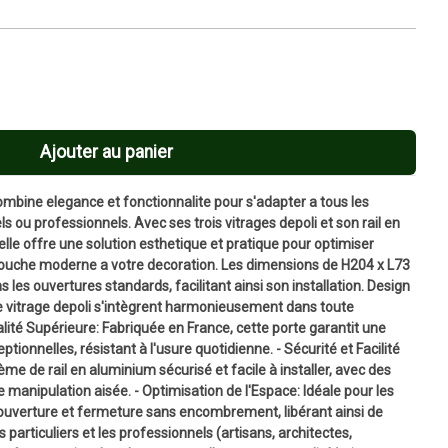
Ajouter au panier
mbine elegance et fonctionnalite pour s'adapter a tous les
iels ou professionnels. Avec ses trois vitrages depoli et son rail en
le offre une solution esthetique et pratique pour optimiser
touche moderne a votre decoration. Les dimensions de H204 x L73
les ouvertures standards, facilitant ainsi son installation. Design
le vitrage depoli s'intègrent harmonieusement dans toute
ité Supérieure: Fabriquée en France, cette porte garantit une
tionnelles, résistant à l'usure quotidienne. - Sécurité et Facilité
me de rail en aluminium sécurisé et facile à installer, avec des
manipulation aisée. - Optimisation de l'Espace: Idéale pour les
 ouverture et fermeture sans encombrement, libérant ainsi de
s particuliers et les professionnels (artisans, architectes,