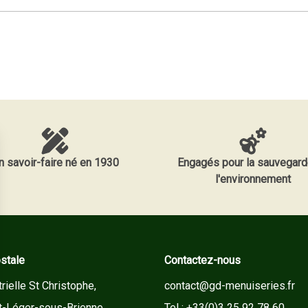
n savoir-faire né en 1930
Engagés pour la sauvegard
l'environnement
stale
Contactez-nous
rielle St Christophe,
contact@gd-menuiseries.fr
t-Léger-sous-Brienne
Tel : +33(0)3 25 92 78 60