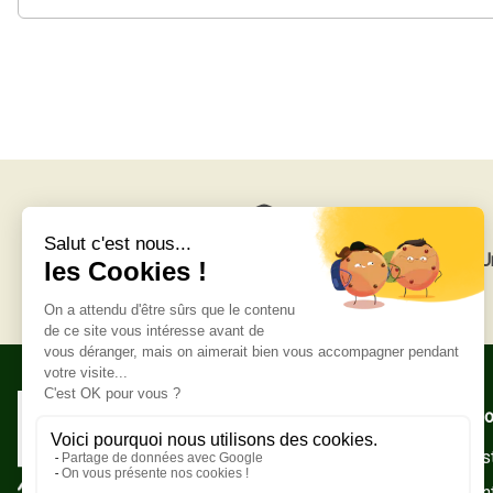
Livraison gratuite
U
Adresse po
Zone Indust
10500 Sain