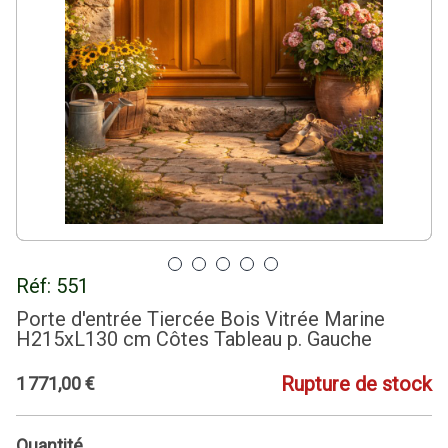
Réf:
551
Porte d'entrée Tiercée Bois Vitrée Marine
H215xL130 cm Côtes Tableau p. Gauche
Rupture de stock
1
771
,
00
€
Quantité