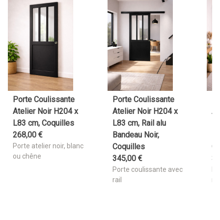
Porte Coulissante
Porte Coulissante
Po
Atelier Noir H204 x
Atelier Noir H204 x
At
L83 cm, Coquilles
L83 cm, Rail alu
L8
268
,
00
€
Bandeau Noir,
Ba
Porte atelier noir, blanc
Coquilles
Co
ou chêne
345
,
00
€
3
Porte coulissante avec
Po
rail
rai