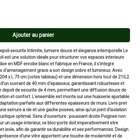
Ajouter au panier
epoli securite Intimite, lumiere douce et elegance intemporelle Le
li est une solution ideale pour structurer vos espaces interieurs
alise en MDF enrobe blanc et fabrique en France, il s'integre
les d'amenagement grace a son design sobre et lumineux. Avec
04 x L 73 cm (cotes tableau) et une dimension hors tout de 210,2
e d'un ouvrant de 40 mm d'epaisseur, garantissant robustesse et
rage depoli de securite de 4 mm, permettant une diffusion douce de
retion et confort. L'ensemble est monte sur une huisserie ajustable
aptation parfaite aux differentes epaisseurs de murs. Livre pret
ne serrure a cle et une gache posees, ainsi qu'un joint d'isolation
ustique optimal. Sens d'ouverture : poussant droite Poignee non
r un usage interieur, ce bloc-porte doit imperativement etre
t isole, afin de garantir sa durabilite et ses performances. Design
 la présence d'une vitre apportent une touche de modernité et de