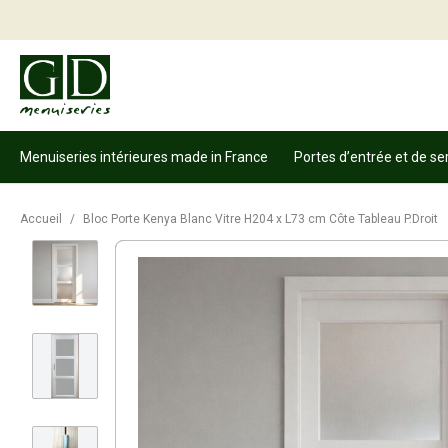
Menuiseries intérieures made in France
Portes d’entrée et de se
Accueil
/
Bloc Porte Kenya Blanc Vitre H204 x L73 cm Côte Tableau P.Droit