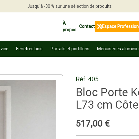
Jusqu'à -30 % sur une sélection de produits
Profitez en vite
À
Contact
Espace Profession
propos
rvice
Fenêtres bois
Portails et portillons
Menuiseries alumini
Réf:
405
Bloc Porte K
L73 cm Côte 
517
,
00
€