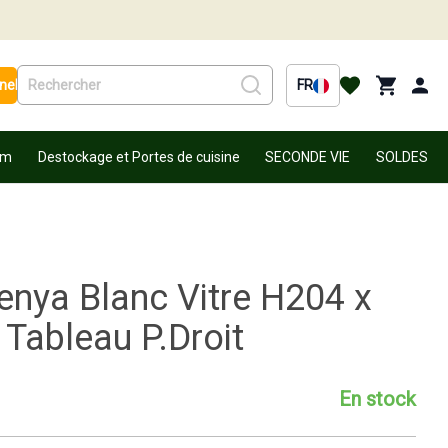
nel
FR
um
Destockage et Portes de cuisine
SECONDE VIE
SOLDES
enya Blanc Vitre H204 x
Tableau P.Droit
En stock