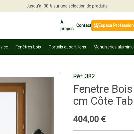
Jusqu'à -30 % sur une sélection de produits
Profitez en vite
À
Contact
Espace Profession
propos
rvice
Fenêtres bois
Portails et portillons
Menuiseries alumini
Réf:
382
Fenetre Bois
cm Côte Tab
404
,
00
€