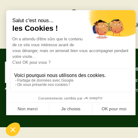
Livraison gratuite
U
Adresse po
Zone Indust
10500 Sain