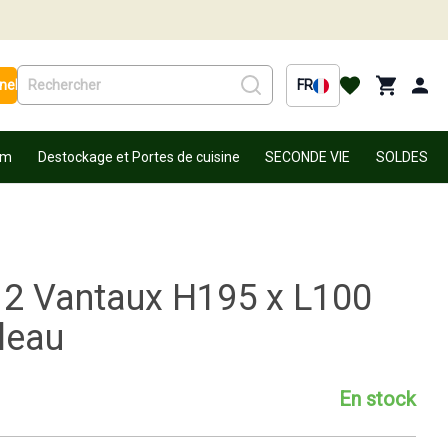
nel
FR
um
Destockage et Portes de cuisine
SECONDE VIE
SOLDES
 2 Vantaux H195 x L100
leau
En stock