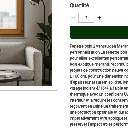
Quantité
Fenetre bois 2 vantaux en Merant
personnalisation La fenetre boi
pour allier excellentes performa
bois exotique meranti, reconnu p
projets de construction neuve c
L 100 cm, pour une dimension ho
d'epaisseur assurent solidite, lo
vitrage isolant 4/16/4 a faible e
thermique avec un coefficient Uw
interieur et a reduire les cons
reçoivent en usine un traitement
une protection optimale et durab
imperativement etre appliquees 
preserver l'aspect et les perform