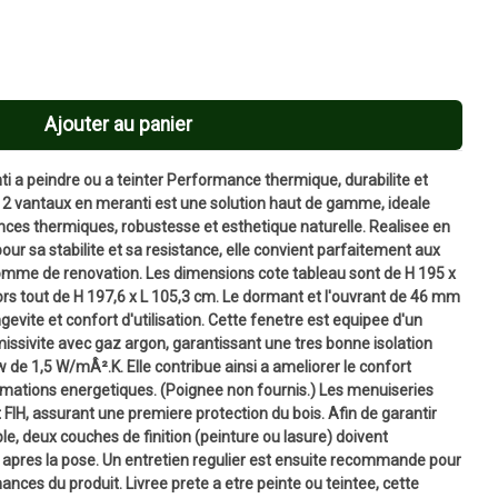
Ajouter au panier
i a peindre ou a teinter Performance thermique, durabilite et
s 2 vantaux en meranti est une solution haut de gamme, ideale
nces thermiques, robustesse et esthetique naturelle. Realisee en
our sa stabilite et sa resistance, elle convient parfaitement aux
omme de renovation. Les dimensions cote tableau sont de H 195 x
rs tout de H 197,6 x L 105,3 cm. Le dormant et l'ouvrant de 46 mm
ngevite et confort d'utilisation. Cette fenetre est equipee d'un
missivite avec gaz argon, garantissant une tres bonne isolation
 de 1,5 W/mÂ².K. Elle contribue ainsi a ameliorer le confort
ommations energetiques. (Poignee non fournis.) Les menuiseries
 FIH, assurant une premiere protection du bois. Afin de garantir
le, deux couches de finition (peinture ou lasure) doivent
apres la pose. Un entretien regulier est ensuite recommande pour
ances du produit. Livree prete a etre peinte ou teintee, cette