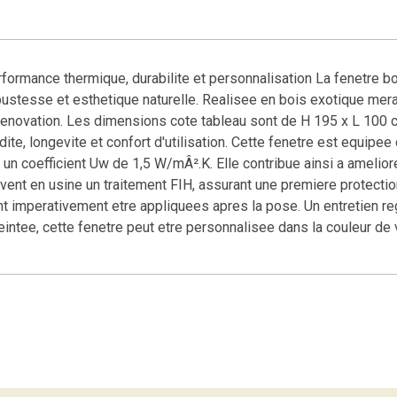
rformance thermique, durabilite et personnalisation La fenetre b
ustesse et esthetique naturelle. Realisee en bois exotique merant
enovation. Les dimensions cote tableau sont de H 195 x L 100 c
te, longevite et confort d'utilisation. Cette fenetre est equipee
un coefficient Uw de 1,5 W/mÂ².K. Elle contribue ainsi a amelior
ent en usine un traitement FIH, assurant une premiere protection
ent imperativement etre appliquees apres la pose. Un entretien r
eintee, cette fenetre peut etre personnalisee dans la couleur de 