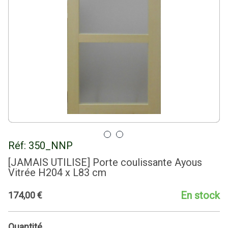
Réf:
350_NNP
[JAMAIS UTILISE] Porte coulissante Ayous
Vitrée H204 x L83 cm
En stock
174
,
00
€
Quantité