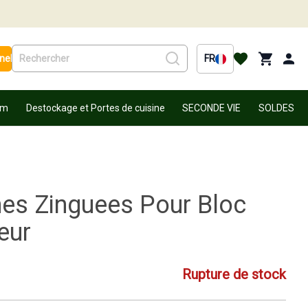
nel
FR
um
Destockage et Portes de cuisine
SECONDE VIE
SOLDES
hes Zinguees Pour Bloc
eur
Rupture de stock