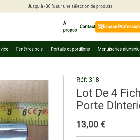
Jusqu'à -30 % sur une sélection de produits
Profitez en vite
À
Contact
Espace Profession
propos
rvice
Fenêtres bois
Portails et portillons
Menuiseries alumini
Réf:
318
Lot De 4 Fic
Porte DInteri
13
,
00
€