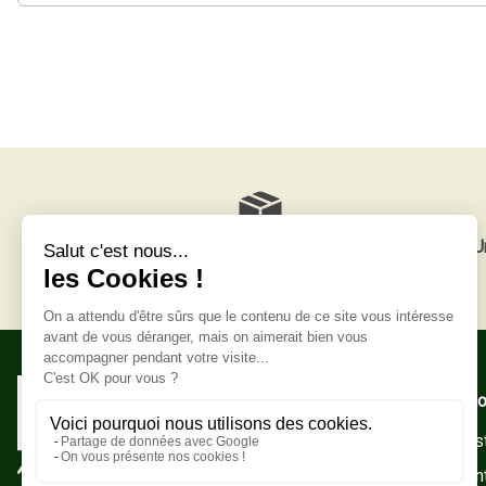
Livraison gratuite
U
Adresse po
Zone Indust
10500 Sain