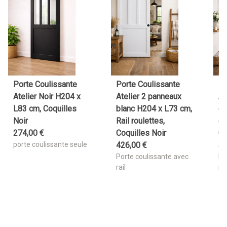
Porte Coulissante
Porte Coulissante
Po
Atelier Noir H204 x
Atelier 2 panneaux
At
L83 cm, Coquilles
blanc H204 x L73 cm,
ch
Noir
Rail roulettes,
cm
274
,
00
€
Coquilles Noir
Co
porte coulissante seule
426
,
00
€
4
Porte coulissante avec
Po
rail
rai