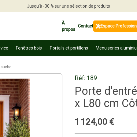
Jusqu'à -30 % sur une sélection de produits
Profitez en vite
À
Contact
Espace Profession
propos
rvice
Fenêtres bois
Portails et portillons
Menuiseries alumini
 Gauche
Réf:
189
Porte d'entr
x L80 cm Cô
1
124
,
00
€