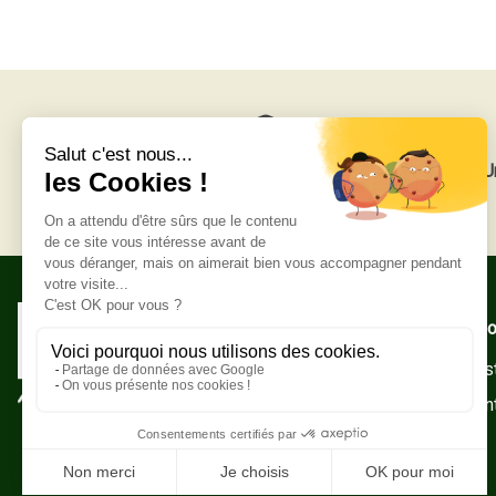
Livraison gratuite
U
Adresse po
Zone Indust
10500 Sain