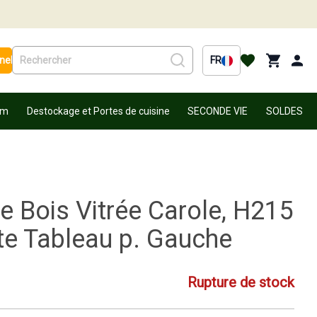
nel
FR
um
Destockage et Portes de cuisine
SECONDE VIE
SOLDES
ée Bois Vitrée Carole, H215
te Tableau p. Gauche
Rupture de stock