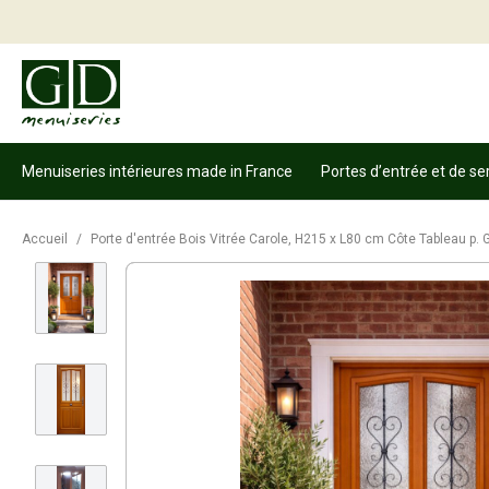
Menuiseries intérieures made in France
Portes d’entrée et de se
Accueil
/
Porte d'entrée Bois Vitrée Carole, H215 x L80 cm Côte Tableau p.