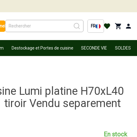
nel
FR
um
Destockage et Portes de cuisine
SECONDE VIE
SOLDES
sine Lumi platine H70xL40
1 tiroir Vendu separement
En stock