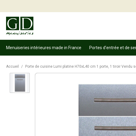
Menuiseries intérieures made in France
Portes d’entrée et de se
Accueil
/
Porte de cuisine Lumi platine H70xL40 cm 1 porte, 1 tiroir Vendu se