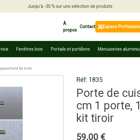
Jusqu'à -30 % sur une sélection de produits
Profitez en vite
À
Contact
Espace Profession
propos
rvice
Fenêtres bois
Portails et portillons
Menuiseries alumini
parement kit tiroir
Réf:
1835
Porte de cui
cm 1 porte, 
kit tiroir
59
,
00
€