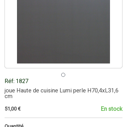
Réf:
1827
joue Haute de cuisine Lumi perle H70,4xL31,6
cm
En stock
51
,
00
€
Quantité