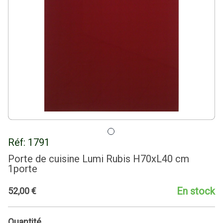
Réf:
1791
Porte de cuisine Lumi Rubis H70xL40 cm
1porte
En stock
52
,
00
€
Quantité