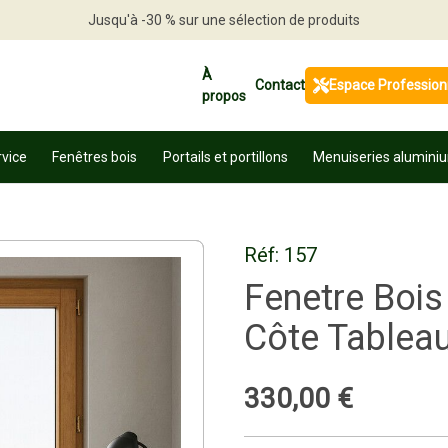
Profitez en vite
À
Contact
Espace Profession
propos
rvice
Fenêtres bois
Portails et portillons
Menuiseries alumini
Réf:
157
Fenetre Boi
Côte Tablea
330
,
00
€