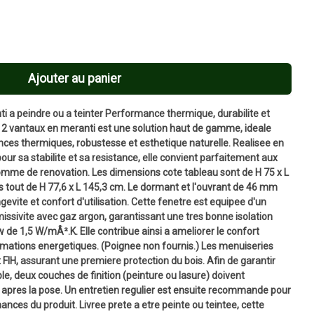
Ajouter au panier
i a peindre ou a teinter Performance thermique, durabilite et
s 2 vantaux en meranti est une solution haut de gamme, ideale
nces thermiques, robustesse et esthetique naturelle. Realisee en
our sa stabilite et sa resistance, elle convient parfaitement aux
omme de renovation. Les dimensions cote tableau sont de H 75 x L
 tout de H 77,6 x L 145,3 cm. Le dormant et l'ouvrant de 46 mm
ngevite et confort d'utilisation. Cette fenetre est equipee d'un
missivite avec gaz argon, garantissant une tres bonne isolation
 de 1,5 W/mÂ².K. Elle contribue ainsi a ameliorer le confort
ommations energetiques. (Poignee non fournis.) Les menuiseries
 FIH, assurant une premiere protection du bois. Afin de garantir
le, deux couches de finition (peinture ou lasure) doivent
apres la pose. Un entretien regulier est ensuite recommande pour
ances du produit. Livree prete a etre peinte ou teintee, cette