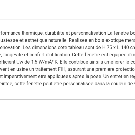
rformance thermique, durabilite et personnalisation La fenetre b
ustesse et esthetique naturelle. Realisee en bois exotique merant
enovation. Les dimensions cote tableau sont de H 75 x L 140 cm
 longevite et confort d'utilisation. Cette fenetre est equipee d'u
fficient Uw de 1,5 W/mÂ².K. Elle contribue ainsi a ameliorer le c
ent en usine un traitement FIH, assurant une premiere protection
ent imperativement etre appliquees apres la pose. Un entretien r
eintee, cette fenetre peut etre personnalisee dans la couleur de 