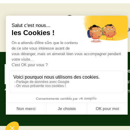
Livraison gratuite
U
Adresse po
Zone Indust
10500 Sain