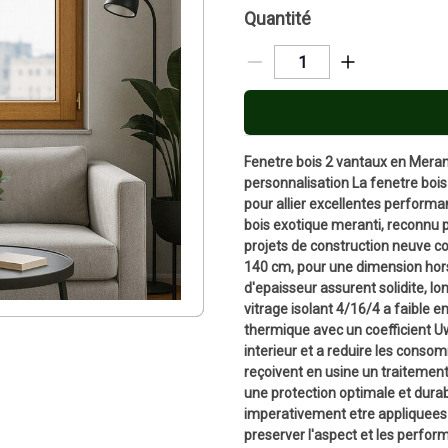
Quantité
Fenetre bois 2 vantaux en Merant
personnalisation La fenetre boi
pour allier excellentes performa
bois exotique meranti, reconnu p
projets de construction neuve c
140 cm, pour une dimension hors
d'epaisseur assurent solidite, lo
vitrage isolant 4/16/4 a faible e
thermique avec un coefficient Uw
interieur et a reduire les cons
reçoivent en usine un traitement
une protection optimale et durab
imperativement etre appliquees 
preserver l'aspect et les perform