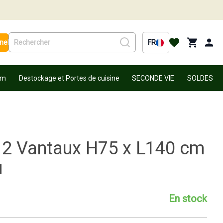
nel
FR
um
Destockage et Portes de cuisine
SECONDE VIE
SOLDES
s 2 Vantaux H75 x L140 cm
u
En stock