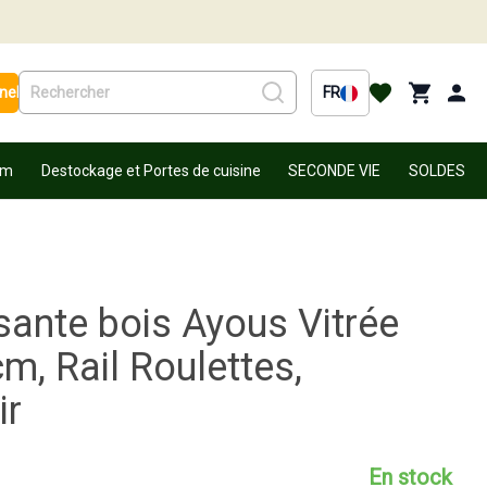
nel
FR
um
Destockage et Portes de cuisine
SECONDE VIE
SOLDES
sante bois Ayous Vitrée
m, Rail Roulettes,
ir
En stock