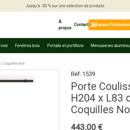
Jusqu'à -30 % sur une sélection de produits
Profitez en vite
À
Contact
Espace Profession
propos
rvice
Fenêtres bois
Portails et portillons
Menuiseries alumini
, Coquilles Noir
Réf:
1539
Porte Coulis
H204 x L83 c
Coquilles No
443
,
00
€