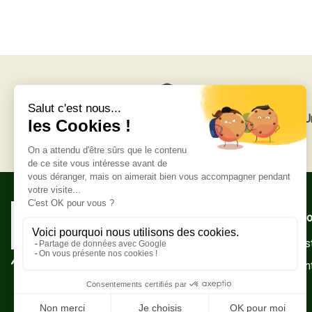
Livraison gratuite
U
Adresse po
Zone Indust
10500 Sain