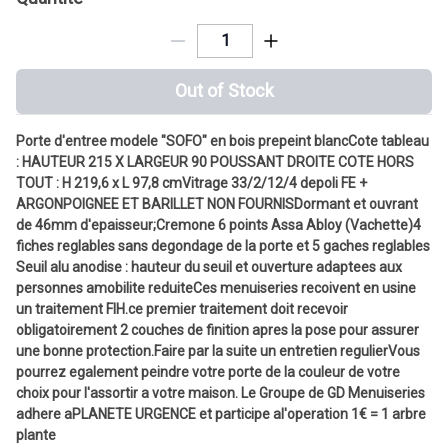
Out of Stock
Porte d'entree modele "SOFO" en bois prepeint blancCote tableau
: HAUTEUR 215 X LARGEUR 90 POUSSANT DROITE COTE HORS
TOUT : H 219,6 x L 97,8 cmVitrage 33/2/12/4 depoli FE +
ARGONPOIGNEE ET BARILLET NON FOURNISDormant et ouvrant
de 46mm d'epaisseur;Cremone 6 points Assa Abloy (Vachette)4
fiches reglables sans degondage de la porte et 5 gaches reglables
Seuil alu anodise : hauteur du seuil et ouverture adaptees aux
personnes amobilite reduiteCes menuiseries recoivent en usine
un traitement FIH.ce premier traitement doit recevoir
obligatoirement 2 couches de finition apres la pose pour assurer
une bonne protection.Faire par la suite un entretien regulierVous
pourrez egalement peindre votre porte de la couleur de votre
choix pour l'assortir a votre maison. Le Groupe de GD Menuiseries
adhere aPLANETE URGENCE et participe al'operation 1€ = 1 arbre
plante