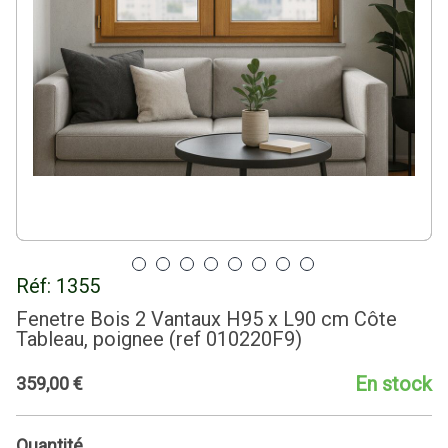
Réf:
1355
Fenetre Bois 2 Vantaux H95 x L90 cm Côte
Tableau, poignee (ref 010220F9)
En stock
359
,
00
€
Quantité