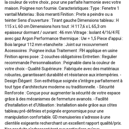
la couleur de votre choix , pour une parfaite harmonie avec votre
maison. Poignee non fournie. Caracteristiques :Type : Fenetre 1
vantail Materiau : Bois meranti Finition : Prete a peindre ou a
teinter Sens d'ouverture : Tirant gauche Dimensions tableau : H
115 x L 60 cm Dimensions hors tout : H 117,6 x L 65,3 cm
epaisseur dormant / ouvrant : 46 mm Vitrage : Isolant 4/16/4 FE
avec gaz Argon Performance thermique : Uw = 1,5 Piece d'appui :
Bois largeur 112 mm etancheite : Joint sur recouvrement
Accessoires : Poignee inclus Traitement : FIH applique en usine
Finition apres pose : 2 couches obligatoires Entretien : Regulier
recommande Personnalisation : Peignable dans la couleur de
votre choix - Qualité Supérieure : Fabriquée avec des matériaux
robustes, garantissant durabilité et résistance aux intempéries. -
Design Élégant : Son esthétique soignée s'intègre parfaitement à
tout type d'architecture moderne ou traditionnelle. - Sécurité
Renforcée : Conçue pour augmenter la sécurité de votre espace
grâce à des mécanismes de fermeture avancés. - Facilité
d'Installation et d'Utilisation : Installation aisée grâce aux côtes
tableau pré-définies et poignée ergonomique pour une
manipulation confortable. GD menuiseries s'adresse à une
clientèle exigeante recherchant un excellent rapport qualité/prix.