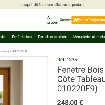
Jusqu'à -30 % sur une sélection de produits
Profitez en vite
À
Contact
Espace Profession
propos
rvice
Fenêtres bois
Portails et portillons
Menuiseries alumini
oignee (ref 010220F9)
Réf:
1335
Fenetre Bois
Côte Tableau 
010220F9)
248
,
00
€