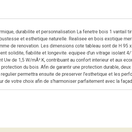
mique, durabilite et personnalisation La fenetre bois 1 vantail ti
obustesse et esthetique naturelle. Realisee en bois exotique meran
omme de renovation. Les dimensions cote tableau sont de H 95 x 
t solidite, fiabilite et longevite. equipee d'un vitrage isolant 4
 Uw de 1,5 W/mÂ².K, contribuant au confort interieur et aux ec
protection du bois. Afin de garantir une protection durable, deux 
regulier permettra ensuite de preserver l'esthetique et les perfo
eur de votre choix afin de s'harmoniser parfaitement avec la faça