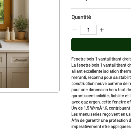
Quantité
Fenetre bois 1 vantail tirant dr
La fenetre bois 1 vantail tirant 
alliant excellente isolation ther
meranti, reconnu pour sa stabilit
construction neuve comme de ren
pour une dimension hors tout de
garantissent solidite, fiabilite e
avec gaz argon, cette fenetre o
Uw de 1,5 W/mÂ².K, contribuant a
Les menuiseries reçoivent en usi
Afin de garantir une protection d
imperativement etre appliquees 