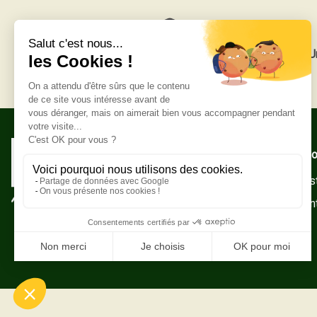
Livraison gratuite
U
Adresse po
Zone Indust
10500 Sain