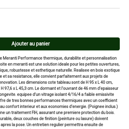
Ajouter au panier
oite Meranti Performance thermique, durabilite et personnalisation
droite en meranti est une solution ideale pour les petites ouvertures,
mique, robustesse et esthetique naturelle. Realisee en bois exotique
e et sa resistance, elle convient parfaitement aux projets de
ovation. Les dimensions cote tableau sont de H 95 x L 40 cm,
 H 97,6 x L 45,3 cm. Le dormant et l'ouvrant de 46 mm d'epaisseur
t longevite. equipee d'un vitrage isolant 4/16/4 a faible emissivite
ffre de tres bonnes performances thermiques avec un coefficient
u confort interieur et aux economies d'energie. (Poignee inclus.)
ne un traitement FIH, assurant une premiere protection du bois.
urable, deux couches de finition (peinture ou lasure) doivent
apres la pose. Un entretien regulier permettra ensuite de