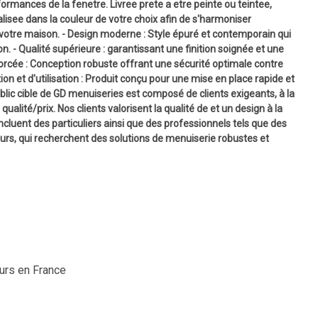
formances de la fenetre. Livree prete a etre peinte ou teintee,
lisee dans la couleur de votre choix afin de s'harmoniser
votre maison. - Design moderne : Style épuré et contemporain qui
n. - Qualité supérieure : garantissant une finition soignée et une
forcée : Conception robuste offrant une sécurité optimale contre
lation et d'utilisation : Produit conçu pour une mise en place rapide et
lic cible de GD menuiseries est composé de clients exigeants, à la
ualité/prix. Nos clients valorisent la qualité de et un design à la
incluent des particuliers ainsi que des professionnels tels que des
eurs, qui recherchent des solutions de menuiserie robustes et
ours en France