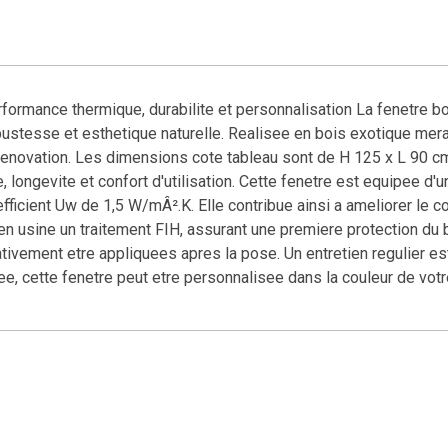
rformance thermique, durabilite et personnalisation La fenetre b
ustesse et esthetique naturelle. Realisee en bois exotique merant
enovation. Les dimensions cote tableau sont de H 125 x L 90 cm
 longevite et confort d'utilisation. Cette fenetre est equipee d'u
fficient Uw de 1,5 W/mÂ².K. Elle contribue ainsi a ameliorer le c
n usine un traitement FIH, assurant une premiere protection du bo
ativement etre appliquees apres la pose. Un entretien regulier 
ee, cette fenetre peut etre personnalisee dans la couleur de vot