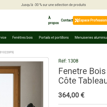
Jusqu'à -30 % sur une sélection de produits
Profitez en vite
À
Contact
Espace Profession
propos
rvice
Fenêtres bois
Portails et portillons
Menuiseries alumini
f 010220F9)
Réf:
1308
Fenetre Boi
Côte Tableau
364
,
00
€