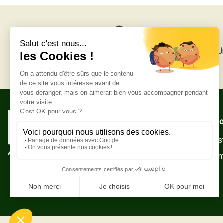
Livraison gratuite
U
Adresse po
Zone Indust
10500 Sain