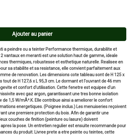
Ajouter au panier
i a peindre ou a teinter Performance thermique, durabilite et
s 2 vantaux en meranti est une solution haut de gamme, ideale
nces thermiques, robustesse et esthetique naturelle. Realisee en
our sa stabilite et sa resistance, elle convient parfaitement aux
omme de renovation. Les dimensions cote tableau sont de H 125 x
s tout de H 127,6 x L 95,3 cm. Le dormant et l'ouvrant de 46 mm
ngevite et confort d'utilisation. Cette fenetre est equipee d'un
missivite avec gaz argon, garantissant une tres bonne isolation
 de 1,5 W/mÂ².K. Elle contribue ainsi a ameliorer le confort
mmations energetiques. (Poignee inclus.) Les menuiseries reçoivent
rant une premiere protection du bois. Afin de garantir une
deux couches de finition (peinture ou lasure) doivent
apres la pose. Un entretien regulier est ensuite recommande pour
ances du produit. Livree prete a etre peinte ou teintee, cette