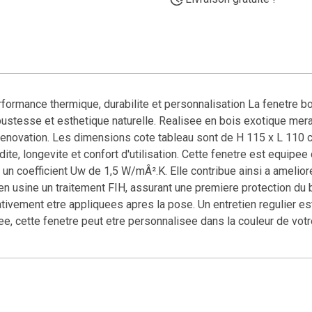
rformance thermique, durabilite et personnalisation La fenetre b
ustesse et esthetique naturelle. Realisee en bois exotique merant
enovation. Les dimensions cote tableau sont de H 115 x L 110 c
te, longevite et confort d'utilisation. Cette fenetre est equipee
un coefficient Uw de 1,5 W/mÂ².K. Elle contribue ainsi a amelior
n usine un traitement FIH, assurant une premiere protection du bo
ativement etre appliquees apres la pose. Un entretien regulier 
ee, cette fenetre peut etre personnalisee dans la couleur de vot