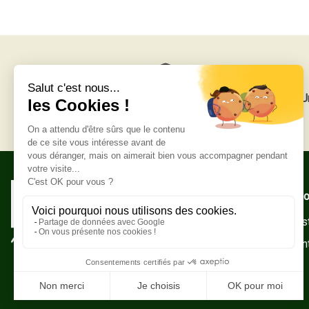
Livraison gratuite
U
Adresse po
Zone Indust
10500 Sain