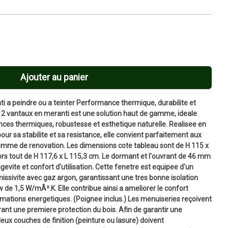
Ajouter au panier
i a peindre ou a teinter Performance thermique, durabilite et
s 2 vantaux en meranti est une solution haut de gamme, ideale
nces thermiques, robustesse et esthetique naturelle. Realisee en
our sa stabilite et sa resistance, elle convient parfaitement aux
omme de renovation. Les dimensions cote tableau sont de H 115 x
rs tout de H 117,6 x L 115,3 cm. Le dormant et l'ouvrant de 46 mm
ngevite et confort d'utilisation. Cette fenetre est equipee d'un
missivite avec gaz argon, garantissant une tres bonne isolation
 de 1,5 W/mÂ².K. Elle contribue ainsi a ameliorer le confort
mmations energetiques. (Poignee inclus.) Les menuiseries reçoivent
rant une premiere protection du bois. Afin de garantir une
deux couches de finition (peinture ou lasure) doivent