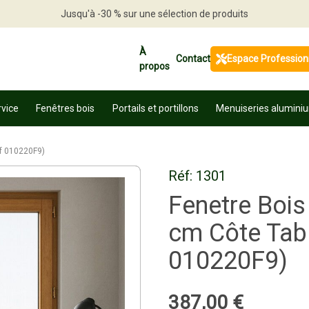
Jusqu'à -30 % sur une sélection de produits
Profitez en vite
À
Contact
Espace Profession
propos
rvice
Fenêtres bois
Portails et portillons
Menuiseries alumini
ef 010220F9)
Réf:
1301
Fenetre Bois
cm Côte Tabl
010220F9)
387
,
00
€