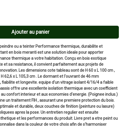
Ajouter au panier
peindre ou a teinter Performance thermique, durabilite et
tant en bois meranti est une solution ideale pour apporter
rmance thermique a votre habitation. Conçu en bois exotique
te et sa resistance, il convient parfaitement aux projets de
ovation. Les dimensions cote tableau sont de H 60 x L 100 cm ,
 H 62,6 x L 105,3 cm . Le dormant et l'ouvrant de 46 mm
 fiabilite et longevite. equipe d'un vitrage isolant 4/16/4 a faible
hassis offre une excellente isolation thermique avec un coefficient
au confort interieur et aux economies d'energie. (Poignee inclus.)
ne un traitement FIH , assurant une premiere protection du bois.
ptimale et durable, deux couches de finition (peinture ou lasure)
iquees apres la pose. Un entretien regulier est ensuite
etique et les performances du produit. Livre pret a etre peint ou
sonnalise dans la couleur de votre choix afin de s'harmoniser