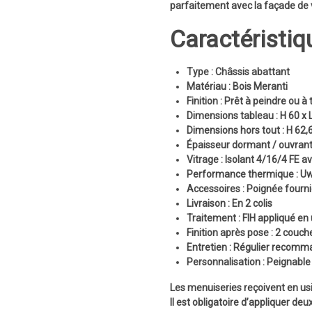
parfaitement avec la façade de 
Caractéristiq
Type :
Châssis abattant
Matériau :
Bois Meranti
Finition :
Prêt à peindre ou à 
Dimensions tableau :
H 60 x 
Dimensions hors tout :
H 62,
Épaisseur dormant / ouvrant
Vitrage :
Isolant 4/16/4 FE a
Performance thermique :
Uw
Accessoires :
Poignée fourn
Livraison :
En 2 colis
Traitement :
FIH appliqué en
Finition après pose :
2 couche
Entretien :
Régulier recomm
Personnalisation :
Peignable 
Les menuiseries reçoivent en us
Il est
obligatoire d’appliquer deu