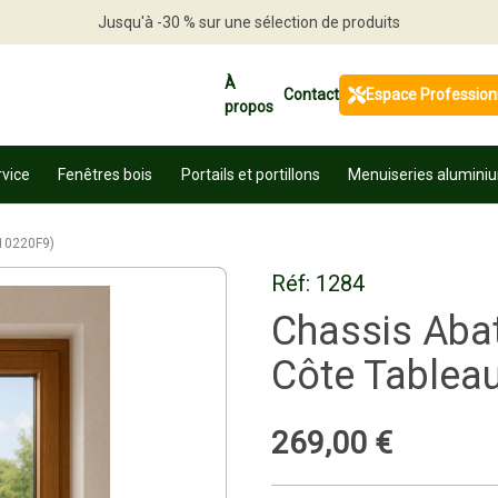
Jusqu'à -30 % sur une sélection de produits
Profitez en vite
À
Contact
Espace Profession
propos
rvice
Fenêtres bois
Portails et portillons
Menuiseries alumini
010220F9)
Réf:
1284
Chassis Abat
Côte Tableau
269
,
00
€