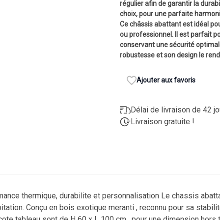
régulier
afin de garantir la durabi
choix
, pour une parfaite harmon
Ce châssis abattant est idéal po
ou professionnel. Il est parfait p
conservant une sécurité optimale
robustesse et son design le ren
Ajouter aux favoris
Délai de livraison de 42 j
Livraison gratuite !
mance thermique, durabilite et personnalisation Le chassis abatt
itation. Conçu en bois exotique meranti , reconnu pour sa stabilit
e tableau sont de H 60 x L 100 cm , pour une dimension hors to