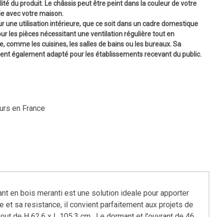
lité du produit. Le châssis peut être
peint dans la couleur de votre
ie avec votre maison.
ur une utilisation intérieure, que ce soit dans un cadre domestique
our les pièces nécessitant une ventilation régulière tout en
, comme les cuisines, les salles de bains ou les bureaux. Sa
dent également adapté pour les établissements recevant du public.
ours en France
ant en bois meranti est une solution ideale pour apporter
e et sa resistance, il convient parfaitement aux projets de
ut de H 62,6 x L 105,3 cm . Le dormant et l'ouvrant de 46