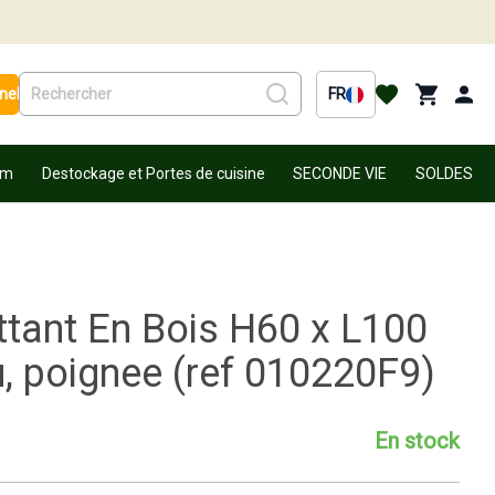
nel
FR
um
Destockage et Portes de cuisine
SECONDE VIE
SOLDES
tant En Bois H60 x L100
, poignee (ref 010220F9)
En stock