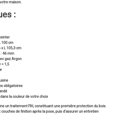
votre maison.
ues :
teinter
L 100 cm
6 x L 105,3 cm
 :
46 mm
vec gaz Argon
 = 1,5
ie
 usine
s obligatoires
andé
dans la couleur de votre choix
ine un
traitement FIH
, constituant une première protection du bois.
x couches de finition après la pose
, puis d’assurer un
entretien