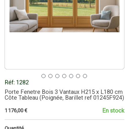
Réf:
1282
Porte Fenetre Bois 3 Vantaux H215 x L180 cm
Côte Tableau (Poignée, Barillet ref 01245F924)
En stock
1
176
,
00
€
Quantité