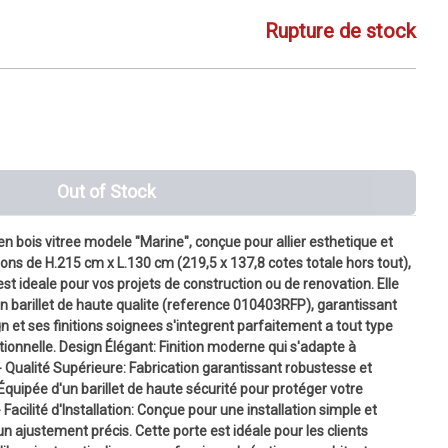
Rupture de stock
Out of Stock
n bois vitree modele "Marine", conçue pour allier esthetique et
ons de H.215 cm x L.130 cm (219,5 x 137,8 cotes totale hors tout),
st ideale pour vos projets de construction ou de renovation. Elle
n barillet de haute qualite (reference 010403RFP), garantissant
n et ses finitions soignees s'integrent parfaitement a tout type
tionnelle. Design Élégant: Finition moderne qui s'adapte à
 - Qualité Supérieure: Fabrication garantissant robustesse et
Équipée d'un barillet de haute sécurité pour protéger votre
- Facilité d'Installation: Conçue pour une installation simple et
n ajustement précis. Cette porte est idéale pour les clients