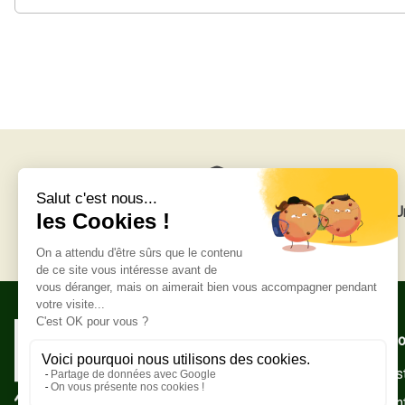
Livraison gratuite
U
Adresse po
Zone Indust
10500 Sain