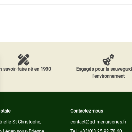
n savoir-faire né en 1930
Engagés pour la sauvegard
l'environnement
stale
Contactez-nous
rielle St Christophe,
contact@gd-menuiseries.fr
t-Léger-sous-Brienne
Tel : +33(0)3 25 92 78 60