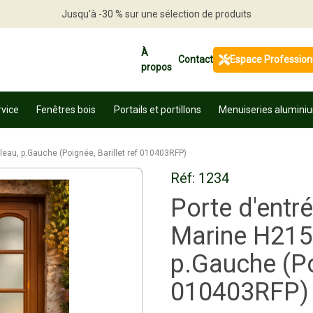
Jusqu'à -30 % sur une sélection de produits
Profitez en vite
À
Contact
Espace Profession
propos
rvice
Fenêtres bois
Portails et portillons
Menuiseries alumini
eau, p.Gauche (Poignée, Barillet ref 010403RFP)
Réf:
1234
Porte d'entré
Marine H215
p.Gauche (Poi
010403RFP)