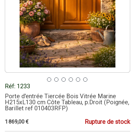
Réf:
1233
Porte d'entrée Tiercée Bois Vitrée Marine
H215xL130 cm Côte Tableau, p.Droit (Poignée,
Barillet ref 010403RFP)
Rupture de stock
1
869
,
00
€