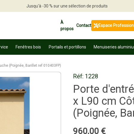
Jusqu'à -30 % sur une sélection de produits
Profitez en vite
À
Contact
Espace Profession
propos
rvice
Fenêtres bois
Portails et portillons
Menuiseries alumini
uche (Poignée, Barillet ref 010403FP)
Réf:
1228
Porte d'entr
x L90 cm Cô
(Poignée, Ba
960
,
00
€