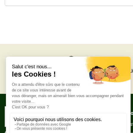
Livraison gratuite
U
Adresse po
Zone Indust