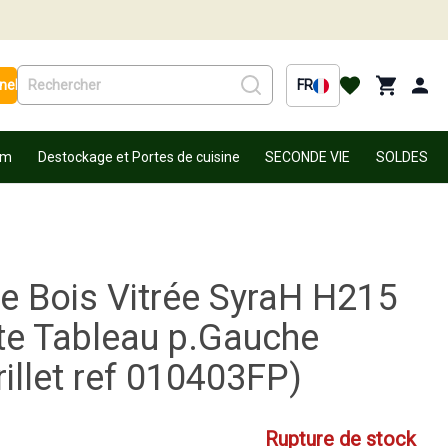
nel
FR
um
Destockage et Portes de cuisine
SECONDE VIE
SOLDES
ée Bois Vitrée SyraH H215
te Tableau p.Gauche
rillet ref 010403FP)
Rupture de stock