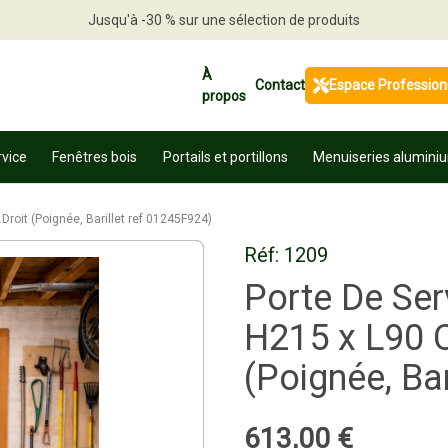
Jusqu'à -30 % sur une sélection de produits
Profitez en vite
À
Contact
Espace Profession
propos
rvice
Fenêtres bois
Portails et portillons
Menuiseries alumini
Droit (Poignée, Barillet ref 01245F924)
Réf:
1209
Porte De Ser
H215 x L90 C
(Poignée, Ba
613
,
00
€