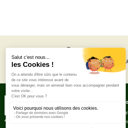
Livraison gratuite
U
Adresse po
Zone Indust
10500 Sain