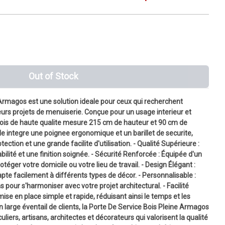
Out of Stock
 Armagos est une solution ideale pour ceux qui recherchent
urs projets de menuiserie. Conçue pour un usage interieur et
 bois de haute qualite mesure 215 cm de hauteur et 90 cm de
Elle integre une poignee ergonomique et un barillet de securite,
ection et une grande facilite d'utilisation. - Qualité Supérieure :
ilité et une finition soignée. - Sécurité Renforcée : Équipée d'un
otéger votre domicile ou votre lieu de travail. - Design Élégant :
pte facilement à différents types de décor. - Personnalisable :
s pour s'harmoniser avec votre projet architectural. - Facilité
mise en place simple et rapide, réduisant ainsi le temps et les
un large éventail de clients, la Porte De Service Bois Pleine Armagos
liers, artisans, architectes et décorateurs qui valorisent la qualité