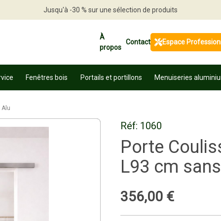
Jusqu'à -30 % sur une sélection de produits
Profitez en vite
À
Contact
Espace Profession
propos
rvice
Fenêtres bois
Portails et portillons
Menuiseries alumini
 Alu
Réf:
1060
Porte Coulis
L93 cm sans 
356
,
00
€