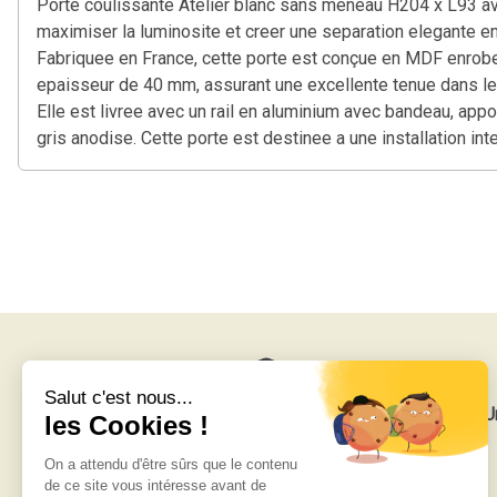
Porte coulissante Atelier blanc sans meneau H204 x L93 ave
maximiser la luminosite et creer une separation elegante e
Fabriquee en France, cette porte est conçue en MDF enrobe b
epaisseur de 40 mm, assurant une excellente tenue dans le t
Elle est livree avec un rail en aluminium avec bandeau, appo
gris anodise. Cette porte est destinee a une installation in
Livraison gratuite
U