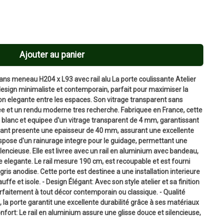
Ajouter au panier
sans meneau H204 x L93 avec rail alu La porte coulissante Atelier
sign minimaliste et contemporain, parfait pour maximiser la
on elegante entre les espaces. Son vitrage transparent sans
 et un rendu moderne tres recherche. Fabriquee en France, cette
blanc et equipee d'un vitrage transparent de 4 mm, garantissant
ouvrant presente une epaisseur de 40 mm, assurant une excellente
ispose d'un rainurage integre pour le guidage, permettant une
ilencieuse. Elle est livree avec un rail en aluminium avec bandeau,
e elegante. Le rail mesure 190 cm, est recoupable et est fourni
ris anodise. Cette porte est destinee a une installation interieure
e et isole. - Design Élégant: Avec son style atelier et sa finition
arfaitement à tout décor contemporain ou classique. - Qualité
 la porte garantit une excellente durabilité grâce à ses matériaux
onfort: Le rail en aluminium assure une glisse douce et silencieuse,