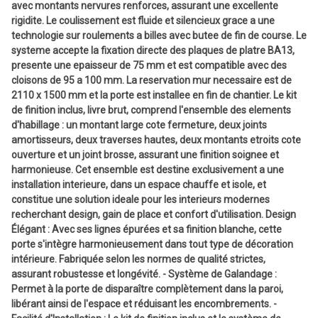
avec montants nervures renforces, assurant une excellente
rigidite. Le coulissement est fluide et silencieux grace a une
technologie sur roulements a billes avec butee de fin de course. Le
systeme accepte la fixation directe des plaques de platre BA13,
presente une epaisseur de 75 mm et est compatible avec des
cloisons de 95 a 100 mm. La reservation mur necessaire est de
2110 x 1500 mm et la porte est installee en fin de chantier. Le kit
de finition inclus, livre brut, comprend l'ensemble des elements
d'habillage : un montant large cote fermeture, deux joints
amortisseurs, deux traverses hautes, deux montants etroits cote
ouverture et un joint brosse, assurant une finition soignee et
harmonieuse. Cet ensemble est destine exclusivement a une
installation interieure, dans un espace chauffe et isole, et
constitue une solution ideale pour les interieurs modernes
recherchant design, gain de place et confort d'utilisation. Design
Élégant : Avec ses lignes épurées et sa finition blanche, cette
porte s'intègre harmonieusement dans tout type de décoration
intérieure. Fabriquée selon les normes de qualité strictes,
assurant robustesse et longévité. - Système de Galandage :
Permet à la porte de disparaître complètement dans la paroi,
libérant ainsi de l'espace et réduisant les encombrements. -