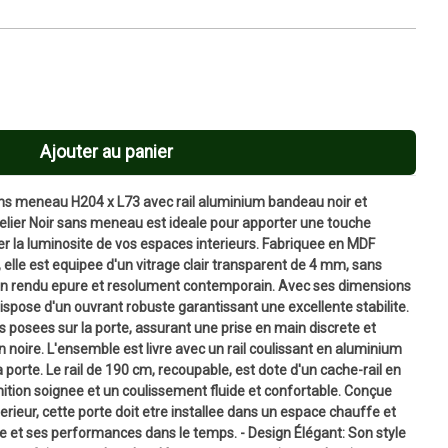
Ajouter au panier
sans meneau H204 x L73 avec rail aluminium bandeau noir et
telier Noir sans meneau est ideale pour apporter une touche
er la luminosite de vos espaces interieurs. Fabriquee en MDF
 elle est equipee d'un vitrage clair transparent de 4 mm, sans
 un rendu epure et resolument contemporain. Avec ses dimensions
dispose d'un ouvrant robuste garantissant une excellente stabilite.
s posees sur la porte, assurant une prise en main discrete et
on noire. L'ensemble est livre avec un rail coulissant en aluminium
porte. Le rail de 190 cm, recoupable, est dote d'un cache-rail en
nition soignee et un coulissement fluide et confortable. Conçue
rieur, cette porte doit etre installee dans un espace chauffe et
lite et ses performances dans le temps. - Design Élégant: Son style