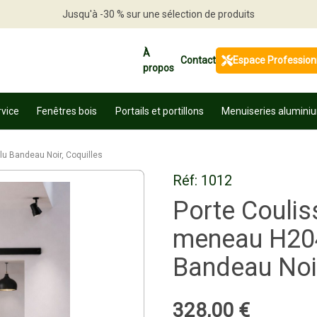
Jusqu'à -30 % sur une sélection de produits
Profitez en vite
À
Contact
Espace Profession
propos
rvice
Fenêtres bois
Portails et portillons
Menuiseries alumini
lu Bandeau Noir, Coquilles
Réf:
1012
Porte Coulis
meneau H204 
Bandeau Noir
328
,
00
€