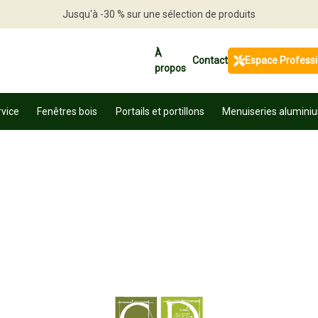
Jusqu'à -30 % sur une sélection de produits
Profitez en vite
À
Contact
Espace Profess
propos
rvice
Fenêtres bois
Portails et portillons
Menuiseries alumini