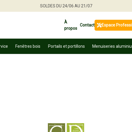
Jusqu'à -30 % sur une sélection de produits
Profitez en vite
À
Contact
Espace Profess
propos
rvice
Fenêtres bois
Portails et portillons
Menuiseries alumini