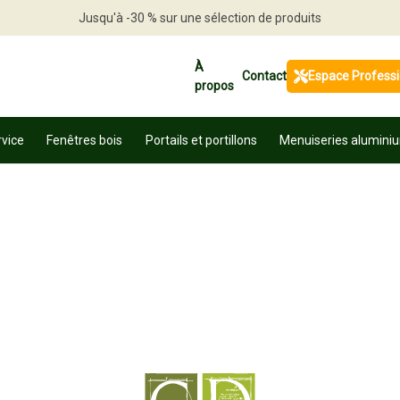
Jusqu'à -30 % sur une sélection de produits
Profitez en vite
À
Contact
Espace Profess
propos
rvice
Fenêtres bois
Portails et portillons
Menuiseries alumini