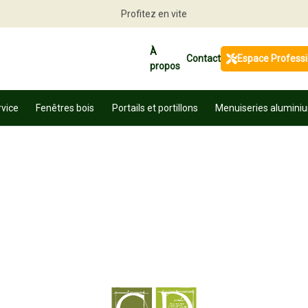
Profitez en vite
À
Contact
Espace Profess
propos
rvice
Fenêtres bois
Portails et portillons
Menuiseries alumini