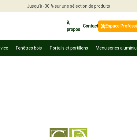
Jusqu'à -30 % sur une sélection de produits
Profitez en vite
À
Contact
Espace Profess
propos
rvice
Fenêtres bois
Portails et portillons
Menuiseries alumini