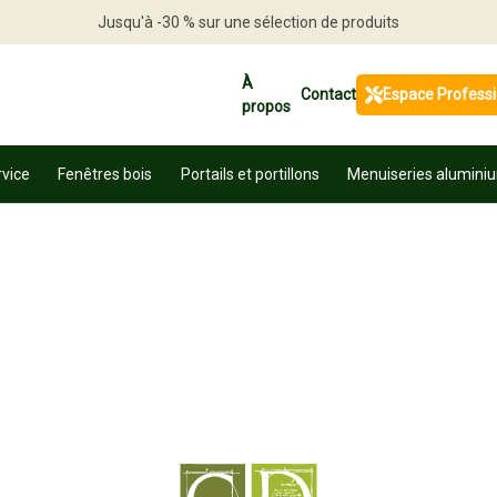
Jusqu'à -30 % sur une sélection de produits
Profitez en vite
À
Contact
Espace Profess
propos
rvice
Fenêtres bois
Portails et portillons
Menuiseries alumini