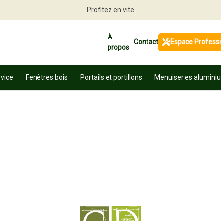
Profitez en vite
À
Contact
Espace Profess
propos
rvice
Fenêtres bois
Portails et portillons
Menuiseries alumini