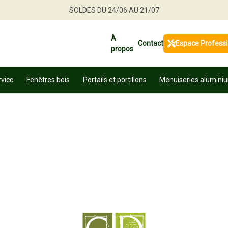
SOLDES DU 24/06 AU 21/07
Jusqu'à -30 % sur une sélection de produits
À
Contact
Espace Profess
propos
Profitez en vite
rvice
Fenêtres bois
Portails et portillons
Menuiseries alumini